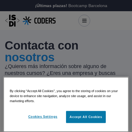
¡Últimas plazas!
Bootcamp Barcelona
Contacta con
nosotros
¿Quieres más información sobre alguno de
nuestros cursos? ¿Eres una empresa y buscas
developers? Contacta con nosotros a través de este
formulario y te responderemos inmediatamente.
By clicking “Accept All Cookies”, you agree to the storing of cookies on your
device to enhance site navigation, analyze site usage, and assist in our
marketing efforts.
Cookies Settings
Accept All Cookies
Solicita
más información
Completa el siguiente formulario y nos pondremos