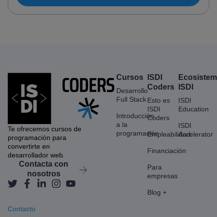
Cursos
ISDI
Ecosiste
Coders
ISDI
Desarrollo
Full Stack
Esto es
ISDI
ISDI
Education
Introducción
Coders
a la
ISDI
Te ofrecemos cursos de
programación
Empleabilidad
Accelerator
programación para
convertirte en
Financiación
desarrollador web.
Contacta con
Para
nosotros
empresas
Blog +
Contacto