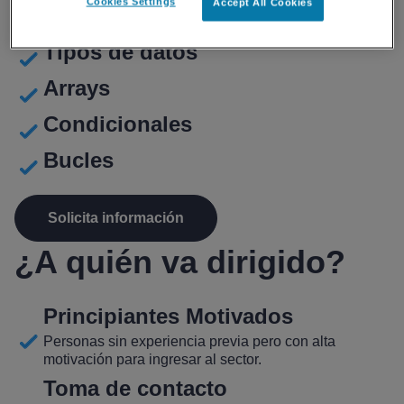
Cookies Settings
Accept All Cookies
Variables
Tipos de datos
Arrays
Condicionales
Bucles
Solicita información
¿A
quién
va dirigido?
Principiantes Motivados
Personas sin experiencia previa pero con alta
motivación para ingresar al sector.
Toma de contacto