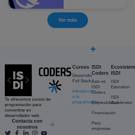
Ver más
Cursos
ISDI
Ecosiste
Coders
ISDI
Desarrollo
Full Stack
Esto es
ISDI
ISDI
Education
Introducción
Coders
a la
ISDI
Te ofrecemos cursos de
programación
Empleabilidad
Accelerator
programación para
convertirte en
Financiación
desarrollador web.
Contacta con
Para
nosotros
empresas