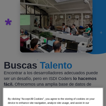
Buscas
Talento
Encontrar a los desarrolladores adecuados puede
ser un desafío, pero en ISDI Coders
lo hacemos
fácil.
Ofrecemos una amplia base de datos de
coders altamente cualificados y apasionados por la
tecnología. Trabajamos estrechamente con las
By clicking “Accept All Cookies”, you agree to the storing of cookies on your
empresas para entender sus necesidades
device to enhance site navigation, analyze site usage, and assist in our