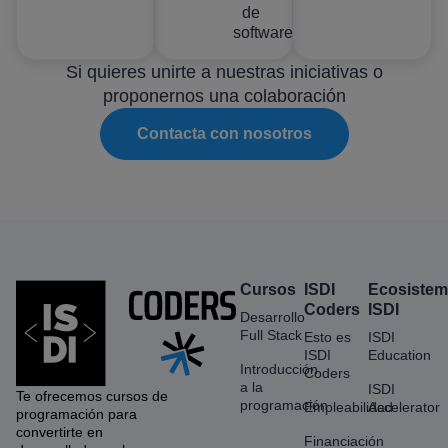
de
software.
Si quieres unirte a nuestras iniciativas o
proponernos una colaboración
Contacta con nosotros
Cursos
ISDI
Ecosiste
Coders
ISDI
Desarrollo
Full Stack
Esto es
ISDI
ISDI
Education
Introducción
Coders
a la
ISDI
Te ofrecemos cursos de
programación
Empleabilidad
Accelerator
programación para
convertirte en
Financiación