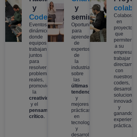
y
y
colabo
Codefests
seminarios
Colabora
en
Eventos
Oportunidades
proyectos
dinámicos
para
que
donde
aprender
permiten
equipos
de
a su
trabajan
expertos
empresa
juntos
de
trabajar
para
la
directame
resolver
industria
con
problemas
sobre
nuestros
reales,
las
coders,
promoviendo
últimas
desarrolla
la
tendencias
solucione
creatividad
y
innovador
y el
mejores
y
pensamiento
prácticas
ganando
crítico.
en
experienci
tecnología
práctica.
y
desarrollo