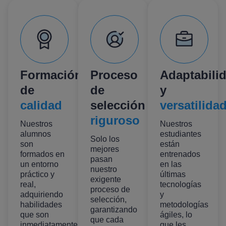
Formación
Proceso
Adaptabili
de
de
y
calidad
selección
versatilida
riguroso
Nuestros
Nuestros
alumnos
estudiantes
Solo los
son
están
mejores
formados en
entrenados
pasan
un entorno
en las
nuestro
práctico y
últimas
exigente
real,
tecnologías
proceso de
adquiriendo
y
selección,
habilidades
metodologías
garantizando
que son
ágiles, lo
que cada
inmediatamente
que les