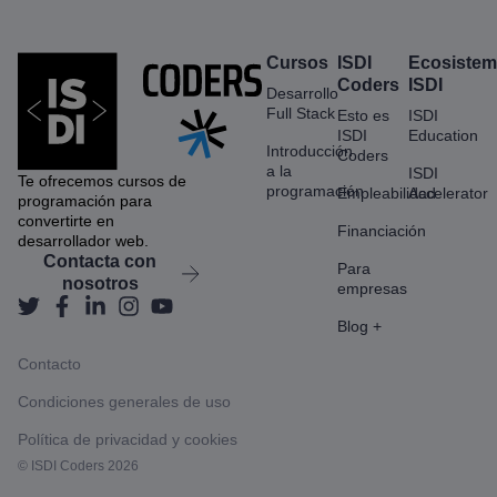
Cursos
ISDI
Ecosiste
Coders
ISDI
Desarrollo
Full Stack
Esto es
ISDI
ISDI
Education
Introducción
Coders
a la
ISDI
Te ofrecemos cursos de
programación
Empleabilidad
Accelerator
programación para
convertirte en
Financiación
desarrollador web.
Contacta con
Para
nosotros
empresas
Blog +
Contacto
Condiciones generales de uso
Política de privacidad y cookies
© ISDI Coders 2026