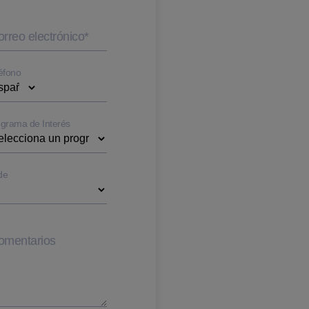
rreo electrónico
*
éfono
grama de Interés
de
omentarios