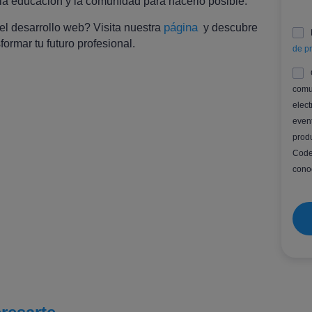
 la educación y la comunidad para hacerlo posible.
página
 el desarrollo web? Visita nuestra
y descubre
rmar tu futuro profesional.
de p
comu
elect
even
prod
Code
conoc