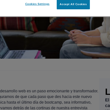
Cookies Settings
Accept All Cookies
el desarrollo web es un paso emocionante y transformador.
urarnos de que cada paso que des hacia este nuevo
El
ica hasta el último día de bootcamp, sea informativo,
ca
levamos detrás de las cortinas de nuestra entrevista