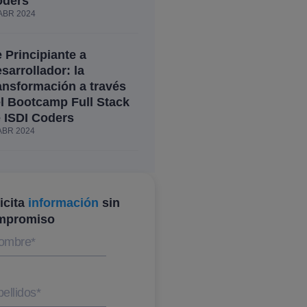
oders
ABR 2024
 Principiante a
sarrollador: la
ansformación a través
l Bootcamp Full Stack
 ISDI Coders
ABR 2024
icita
información
sin
mpromiso
ombre
*
ellidos
*