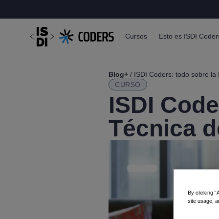
Cursos
Esto es ISDI Coder
Blog+
/ ISDI Coders: todo sobre la
CURSO
ISDI Code
Técnica 
By clicking “
site usage, a