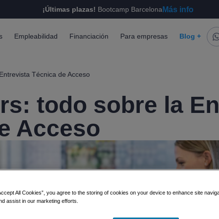
Más info
¡Últimas plazas!
Bootcamp Barcelona
s
Empleabilidad
Financiación
Para empresas
Blog +
 Entrevista Técnica de Acceso
rs: todo sobre la En
de Acceso
Accept All Cookies”, you agree to the storing of cookies on your device to enhance site navig
nd assist in our marketing efforts.