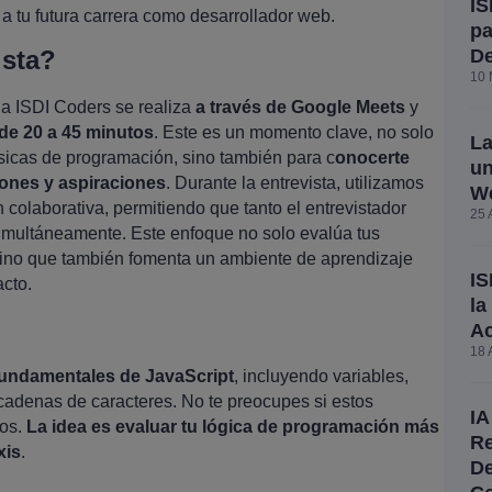
IS
a tu futura carrera como desarrollador web.
pa
De
ista?
10 
 a ISDI Coders se realiza
a través de Google Meets
y
de 20 a 45 minutos
. Este es un momento clave, no solo
La
sicas de programación, sino también para c
onocerte
un
iones y aspiraciones
. Durante la entrevista, utilizamos
W
colaborativa, permitiendo que tanto el entrevistador
25 
multáneamente. Este enfoque no solo evalúa tus
 sino que también fomenta un ambiente de aprendizaje
IS
acto.
la
A
18 
undamentales de JavaScript
, incluyendo variables,
 cadenas de caracteres. No te preocupes si estos
IA
dos.
La idea es evaluar tu lógica de programación más
Re
xis
.
De