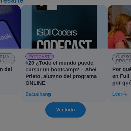
eresarte
RMA
PODCAST
CURSO
ÓN
PROGR
#
20 ¿Todo el mundo puede
n del
Por qué
cursar un bootcamp? – Abel
en Full
Prieto, alumno del programa
por qué
ONLINE
Leer
Escuchar
Ver todo