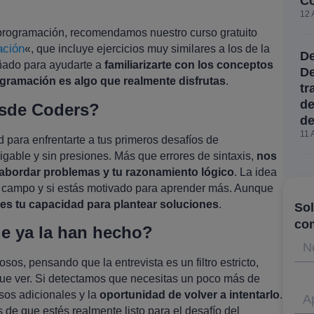
C
12 
programación, recomendamos nuestro curso gratuito
ación
«, que incluye ejercicios muy similares a los de la
De
eñado para ayudarte a
familiarizarte con los conceptos
De
ogramación es algo que realmente disfrutas
.
tr
de
sde Coders?
de
11 
d para enfrentarte a tus primeros desafíos de
gable y sin presiones. Más que errores de sintaxis,
nos
a abordar problemas y tu razonamiento lógico
. La idea
te campo y si estás motivado para aprender más. Aunque
 es tu capacidad para plantear soluciones
.
Sol
co
e ya la han hecho?
N
os, pensando que la entrevista es un filtro estricto,
que ver. Si detectamos que necesitas un poco más de
sos adicionales y la
oportunidad de volver a intentarlo
.
Ap
 de que estés realmente listo para el desafío del