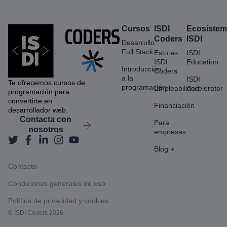
Cursos
ISDI
Ecosiste
Coders
ISDI
Desarrollo
Full Stack
Esto es
ISDI
ISDI
Education
Introducción
Coders
a la
ISDI
Te ofrecemos cursos de
programación
Empleabilidad
Accelerator
programación para
convertirte en
Financiación
desarrollador web.
Contacta con
Para
nosotros
empresas
Blog +
Contacto
Condiciones generales de uso
Política de privacidad y cookies
© ISDI Coders 2026