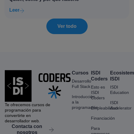
Leer
Ver todo
Cursos
ISDI
Ecosiste
Coders
ISDI
Desarrollo
Full Stack
Esto es
ISDI
ISDI
Education
Introducción
Coders
a la
ISDI
Te ofrecemos cursos de
programación
Empleabilidad
Accelerator
programación para
convertirte en
Financiación
desarrollador web.
Contacta con
Para
nosotros
empresas