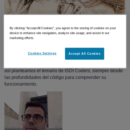
By clicking “Accept All Cookies”, you agree to the storing of cookies on your
device to enhance site navigation, analyze site usage, and assist in our
marketing efforts.
Al entrar a ISDI Coders un cuadro con una frase saluda a
Cookies Settings
Accept All Cookies
todos: Ad Astra Per Aspera. Una locución latina que
significa «llegar a las estrellas por el camino más duro». Y
así planteamos el temario de ISDI Coders, siempre desde
las profundidades del código para comprender su
funcionamiento.