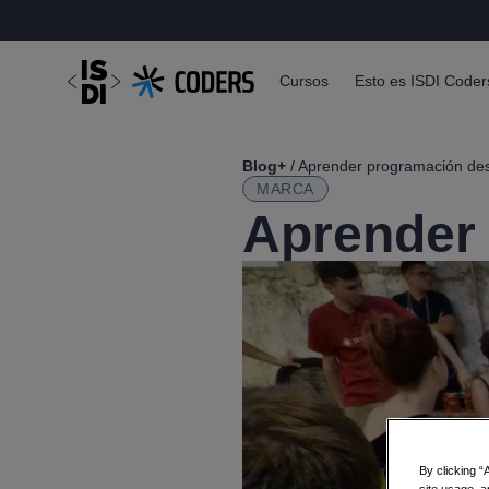
Cursos
Esto es ISDI Coder
Blog+
/ Aprender programación de
MARCA
Aprender
By clicking “