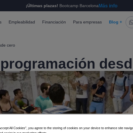
Más info
¡Últimas plazas!
Bootcamp Barcelona
s
Empleabilidad
Financiación
Para empresas
Blog +
sde cero
 programación desd
Accept All Cookies”, you agree to the storing of cookies on your device to enhance site navig