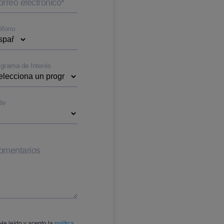
rreo electrónico
*
éfono
grama de Interés
de
omentarios
He leído y acepto la
política