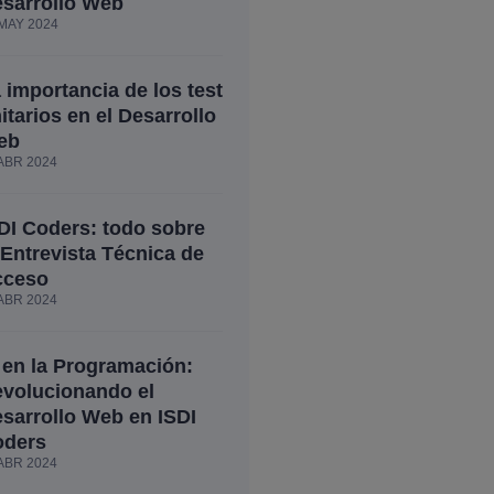
sarrollo Web
MAY 2024
 importancia de los test
itarios en el Desarrollo
eb
ABR 2024
DI Coders: todo sobre
 Entrevista Técnica de
cceso
ABR 2024
 en la Programación:
volucionando el
sarrollo Web en ISDI
oders
ABR 2024