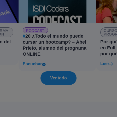
RMA
PODCAST
CURSO
ÓN
PROGR
#
20 ¿Todo el mundo puede
n del
Por qué
cursar un bootcamp? – Abel
en Full
Prieto, alumno del programa
por qué
ONLINE
Leer
Escuchar
Ver todo