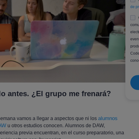
de p
comu
elect
even
prod
Code
conoc
o antes. ¿El grupo me frenará?
alumnos
semana vamos a llegar a aspectos que ni los
DAW
u otros estudios conocen. Alumnos de DAW,
eriencia previa encuentran, en el curso preparatorio, una