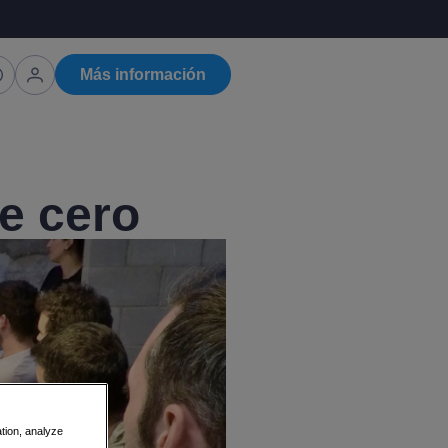
Más información
e cero
ation, analyze