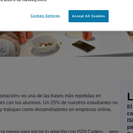
nd assist in our marketing efforts.
Cookies Settings
Accept All Cookies
amación» es una de las frases más repetidas en
es con los alumnos. Un 25% de nuestros estudiantes no
El
oy trabajan como desarrolladores en empresas online.
ca
IS
pa
ia previa para iniciar tu relación con ISDI Coders… pero