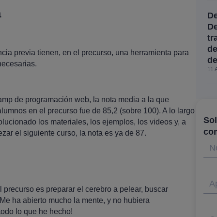
a
De
De
tr
de
cia previa tienen, en el precurso, una herramienta para
de
necesarias.
11 
amp de programación web, la nota media a la que
lumnos en el precurso fue de 85,2 (sobre 100). A lo largo
Sol
ucionado los materiales, los ejemplos, los videos y, a
co
ar el siguiente curso, la nota es ya de 87.
N
Ap
 precurso es preparar el cerebro a pelear, buscar
. Me ha abierto mucho la mente, y no hubiera
todo lo que he hecho!