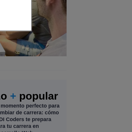
Lo
+
popular
 momento perfecto para
mbiar de carrera: cómo
DI Coders te prepara
ra tu carrera en