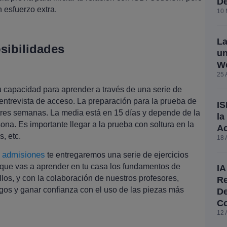
De
n esfuerzo extra.
10 
La
sibilidades
un
W
25 
u capacidad para aprender a través de una serie de
 entrevista de acceso. La preparación para la prueba de
IS
 tres semanas. La media está en 15 días y depende de la
la
ona. Es importante llegar a la prueba con soltura en la
A
, etc.
18 
 admisiones
te entregaremos una serie de ejercicios
 que vas a aprender en tu casa los fundamentos de
IA
os, y con la colaboración de nuestros profesores,
Re
gos y ganar confianza con el uso de las piezas más
De
C
12 