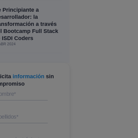
 Principiante a
sarrollador: la
ansformación a través
l Bootcamp Full Stack
 ISDI Coders
ABR 2024
icita
información
sin
mpromiso
ombre
*
ellidos
*