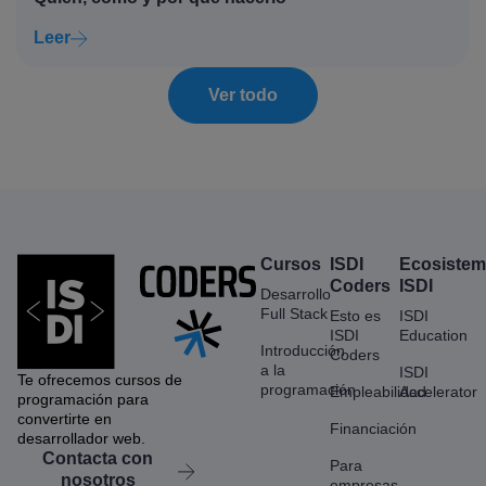
Leer
Ver todo
Cursos
ISDI
Ecosiste
Coders
ISDI
Desarrollo
Full Stack
Esto es
ISDI
ISDI
Education
Introducción
Coders
a la
ISDI
Te ofrecemos cursos de
programación
Empleabilidad
Accelerator
programación para
convertirte en
Financiación
desarrollador web.
Contacta con
Para
nosotros
empresas