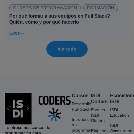
CURSOS DE PROGRAMACIÓN
FORMACIÓN
Por qué formar a sus equipos en Full Stack?
Quién, cómo y por qué hacerlo
Leer
Ver todo
Cursos
ISDI
Ecosiste
Coders
ISDI
Desarrollo
Full Stack
Esto es
ISDI
ISDI
Education
Introducción
Coders
a la
ISDI
Te ofrecemos cursos de
programación
Empleabilidad
Accelerator
programación para