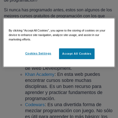
de programación?
Si nunca has programado antes, estos son algunos de los
mejores cursos gratuitos de programación con los que
iniciarte o prepararte para un curso como un Bootcamp:
By clicking “Accept All Cookies”, you agree to the storing of cookies on your
: es una gran forma de
Codecademy
device to enhance site navigation, analyze site usage, and assist in our
aprender las piezas básicas que se usan
marketing efforts.
en programación, como las variables, las
iteraciones, los condicionales, etc. En
Cookies Settings
Accept All Cookies
ISDI Coders utilizamos algunos de sus
ejercicios como preparación para el curso
de Web Development.
: En esta web puedes
Khan Academy
encontrar cursos sobre muchas
disciplinas. Es un buen recurso para
aprender y practicar fundamentos de
programación.
: Es una divertida forma de
Codewars
mezclar programación con juego. No sólo
es útil para aprender lo más básico: los