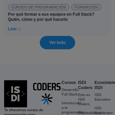
CURSOS DE PROGRAMACIÓN
FORMACIÓN
Por qué formar a sus equipos en Full Stack?
Quién, cómo y por qué hacerlo
Leer
Ver todo
Cursos
ISDI
Ecosiste
Coders
ISDI
Desarrollo
Full Stack
Esto es
ISDI
ISDI
Education
Introducción
Coders
a la
ISDI
Te ofrecemos cursos de
programación
Empleabilidad
Accelerator
programación para