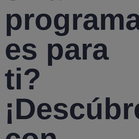
programa
es para
ti?
¡Descúbr
con