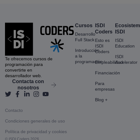
Cursos
ISDI
Ecosiste
Coders
ISDI
Desarrollo
Full Stack
Esto es
ISDI
ISDI
Education
Introducción
Coders
a la
ISDI
Te ofrecemos cursos de
programación
Empleabilidad
Accelerator
programación para
convertirte en
Financiación
desarrollador web.
Contacta con
Para
nosotros
empresas
Blog +
Contacto
Condiciones generales de uso
Política de privacidad y cookies
© ISDI Coders 2026