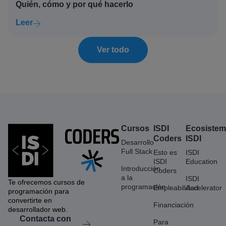
Quién, cómo y por qué hacerlo
Leer
Ver todo
Cursos
ISDI
Ecosiste
Coders
ISDI
Desarrollo
Full Stack
Esto es
ISDI
ISDI
Education
Introducción
Coders
a la
ISDI
Te ofrecemos cursos de
programación
Empleabilidad
Accelerator
programación para
convertirte en
Financiación
desarrollador web.
Contacta con
Para