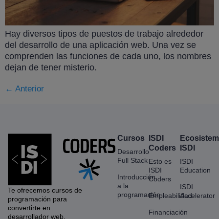
Hay diversos tipos de puestos de trabajo alrededor
del desarrollo de una aplicación web. Una vez se
comprenden las funciones de cada uno, los nombres
dejan de tener misterio.
←
Anterior
Cursos
ISDI
Ecosiste
Coders
ISDI
Desarrollo
Full Stack
Esto es
ISDI
ISDI
Education
Introducción
Coders
a la
ISDI
Te ofrecemos cursos de
programación
Empleabilidad
Accelerator
programación para
convertirte en
Financiación
desarrollador web.