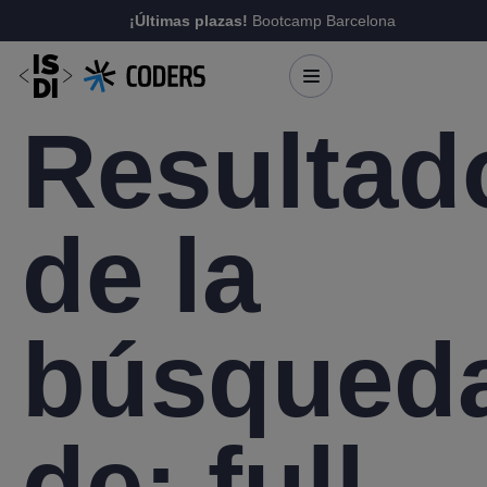
¡Últimas plazas!
Bootcamp Barcelona
Resultad
de la
búsqued
de:
full