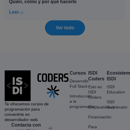
Quién, cómo y por qué hacerlo
Leer
Ver todo
Cursos
ISDI
Ecosiste
Coders
ISDI
Desarrollo
Full Stack
Esto es
ISDI
ISDI
Education
Introducción
Coders
a la
ISDI
Te ofrecemos cursos de
programación
Empleabilidad
Accelerator
programación para
convertirte en
Financiación
desarrollador web.
Contacta con
Para