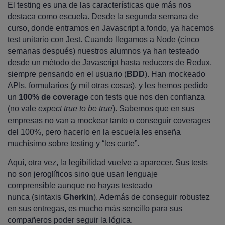
El testing es una de las características que más nos
destaca como escuela. Desde la segunda semana de
curso, donde entramos en Javascript a fondo, ya hacemos
test unitario con Jest. Cuando llegamos a Node (cinco
semanas después) nuestros alumnos ya han testeado
desde un método de Javascript hasta reducers de Redux,
siempre pensando en el usuario (
BDD
). Han mockeado
APIs, formularios (y mil otras cosas), y les hemos pedido
un
100% de coverage
con tests que nos den confianza
(no vale
expect true to be true
). Sabemos que en sus
empresas no van a mockear tanto o conseguir coverages
del 100%, pero hacerlo en la escuela les enseña
muchísimo sobre testing y “les curte”.
Aquí, otra vez, la legibilidad vuelve a aparecer. Sus tests
no son jeroglíficos sino que usan lenguaje
comprensible aunque no hayas testeado
nunca (sintaxis
Gherkin
). Además de conseguir robustez
en sus entregas, es mucho más sencillo para sus
compañeros poder seguir la lógica.