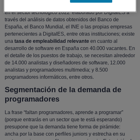
De hecho, según el informe ‘Radiografía de las vacantes
en el sector tecnológico 2022’ elaborado por​​ DigitalES a
través del análisis de datos obtenidos del Banco de
España, el Banco Mundial, el INE o las propias empresas
pertenecientes a DigitalES, entre otras instituciones; existe
una
tasa de empleabilidad relevante
en cuanto al
desarrollo de software en España con 40.000 vacantes. En
el detalle de los puestos de trabajo, se necesitan alrededor
de 14.000 analistas y diseñadores de software, 12.000
analistas y programadores multimedia; y 8.500
programadores informáticos, entre otros.
Segmentación de la demanda de
programadores
La frase “faltan programadores, aprende a programar”
(porque entrarás en un sector que te está esperando)
presupone que la demanda tiene forma de pirámide:
ancha por la base con perfiles juniors y estrecha en su