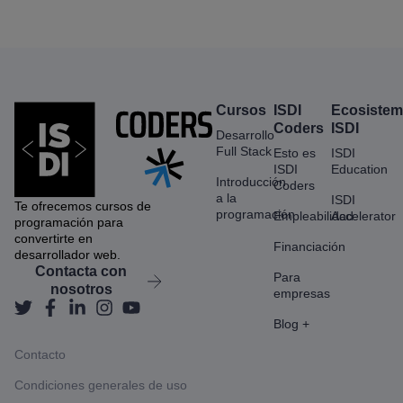
Cursos
ISDI
Ecosiste
Coders
ISDI
Desarrollo
Full Stack
Esto es
ISDI
ISDI
Education
Introducción
Coders
a la
ISDI
Te ofrecemos cursos de
programación
Empleabilidad
Accelerator
programación para
convertirte en
Financiación
desarrollador web.
Contacta con
Para
nosotros
empresas
Blog +
Contacto
Condiciones generales de uso