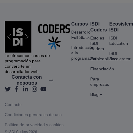
Cursos
ISDI
Ecosiste
Coders
ISDI
Desarrollo
Full Stack
Esto es
ISDI
ISDI
Education
Introducción
Coders
a la
ISDI
Te ofrecemos cursos de
programación
Empleabilidad
Accelerator
programación para
convertirte en
Financiación
desarrollador web.
Contacta con
Para
nosotros
empresas
Blog +
Contacto
Condiciones generales de uso
Política de privacidad y cookies
© ISDI Coders 2026